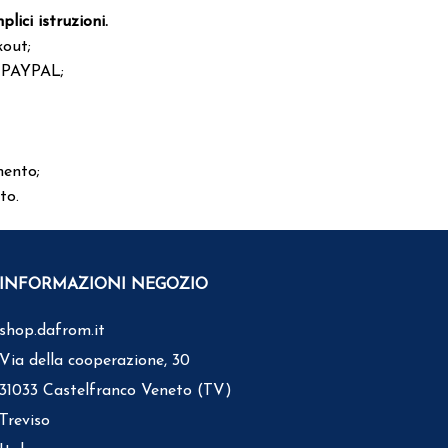
ici istruzioni.
kout;
i PAYPAL;
mento;
to.
INFORMAZIONI NEGOZIO
shop.dafrom.it
Via della cooperazione, 30
31033 Castelfranco Veneto (TV)
Treviso