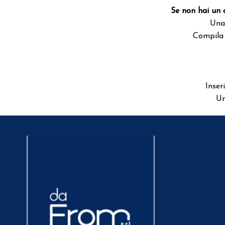
Se non hai un 
Una 
Compila 
Inser
Un