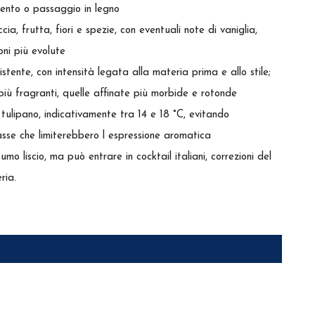
mento o passaggio in legno
ccia, frutta, fiori e spezie, con eventuali note di vaniglia,
oni più evolute
stente, con intensità legata alla materia prima e allo stile;
 più fragranti, quelle affinate più morbide e rotonde
e a tulipano, indicativamente tra 14 e 18 °C, evitando
se che limiterebbero l espressione aromatica
o liscio, ma può entrare in cocktail italiani, correzioni del
ria.